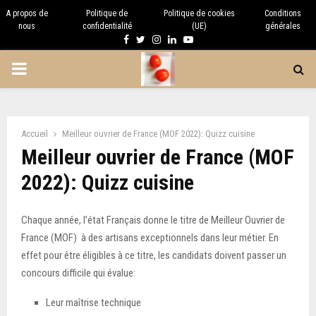
A propos de
Politique de
Politique de cookies
Conditions
nous
confidentialité
(UE)
générales
Facebook
Twitter
Instagram
Linkedin
Youtube
PRIMARY
MENU
Accueil
Meilleur ouvrier de France (MOF 2022): Quizz cuisine
Meilleur ouvrier de France (MOF
2022): Quizz cuisine
Chaque année, l’état Français donne le titre de Meilleur Ouvrier de
France (MOF) à des artisans exceptionnels dans leur métier. En
effet pour être éligibles à ce titre, les candidats doivent passer un
concours difficile qui évalue:
Leur maîtrise technique