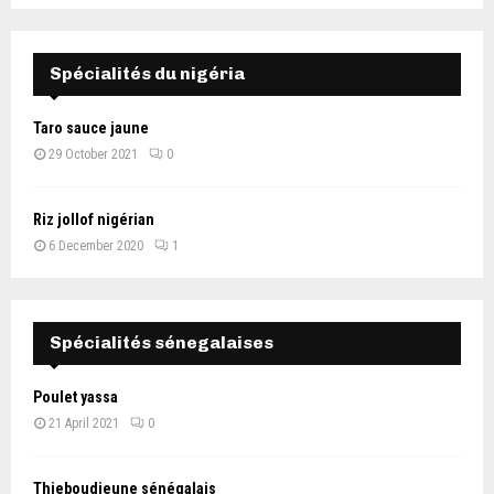
Spécialités du nigéria
Taro sauce jaune
29 October 2021
0
Riz jollof nigérian
6 December 2020
1
Spécialités sénegalaises
Poulet yassa
21 April 2021
0
Thieboudieune sénégalais