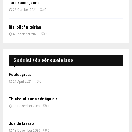
Taro sauce jaune
29 October 2021
0
Riz jollof nigérian
6 December 2020
1
Spécialités sénegalaises
Poulet yassa
21 April 2021
0
Thieboudieune sénégalais
13 December 2020
1
Jus de bissap
13 December 2020
0