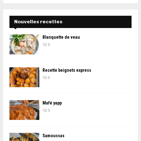
Nouvelles recettes
Blanquette de veau
0
Recette beignets express
0
Mafé yapp
0
Samoussas