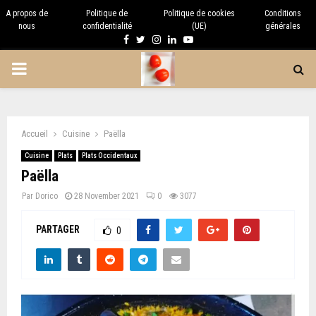
A propos de
Politique de
Politique de cookies
Conditions
nous
confidentialité
(UE)
générales
Facebook
Twitter
Instagram
Linkedin
Youtube
PRIMARY
MENU
Accueil
Cuisine
Paëlla
Cuisine
Plats
Plats Occidentaux
Paëlla
Par
Dorico
28 November 2021
0
3077
PARTAGER
0