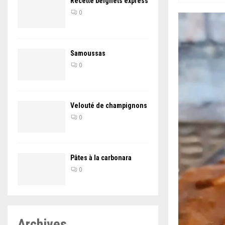
Recette beignets express
0
Samoussas
0
Velouté de champignons
0
Pâtes à la carbonara
0
Archives