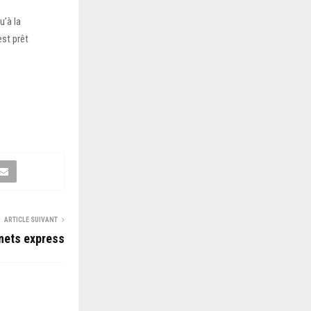
u’à la
est prêt
ARTICLE SUIVANT
nets express