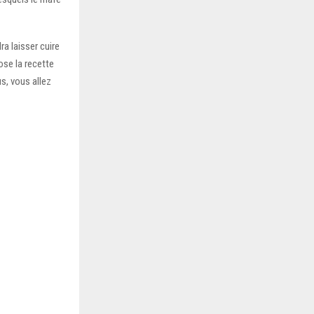
ra laisser cuire
ose la recette
s, vous allez