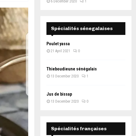
6 December 2020
1
Spécialités sénegalaises
Poulet yassa
21 April 2021
0
Thieboudieune sénégalais
13 December 2020
1
Jus de bissap
13 December 2020
0
Spécialités françaises