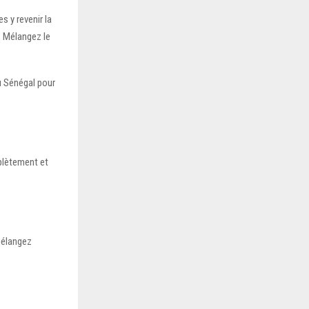
s y revenir la
n. Mélangez le
u Sénégal pour
plètement et
mélangez