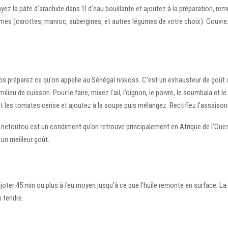
layez la pâte d’arachide dans 1l d’eau bouillante et ajoutez à la préparation, rem
umes (carottes, manioc, aubergines, et autres légumes de votre choix). Couvre
s préparez ce qu’on appelle au Sénégal nokoss. C’est un exhausteur de goût 
ilieu de cuisson. Pour le faire, mixez l’ail, l’oignon, le poivre, le soumbala et le
 les tomates cerise et ajoutez à la soupe puis mélangez. Rectifiez l’assaiso
netoutou est un condiment qu’on retrouve principalement en Afrique de l’Oues
un meilleur goût.
oter 45 min ou plus à feu moyen jusqu’à ce que l’huile remonte en surface. La 
n tendre.