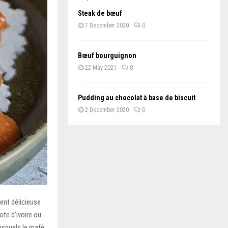
Steak de bœuf
7 December 2020
0
Bœuf bourguignon
22 May 2021
0
Pudding au chocolat à base de biscuit
2 December 2020
0
ent délicieuse
te d’ivoire ou
lesquels le mafé