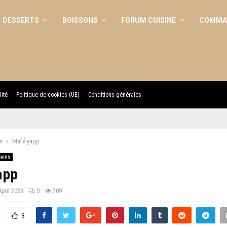
DESSERTS
BOISSONS
FORUM CUISINE
COMMAN
lité
Politique de cookies (UE)
Conditions générales
e
Mafé yapp
cains
app
April 2023
0
709
3