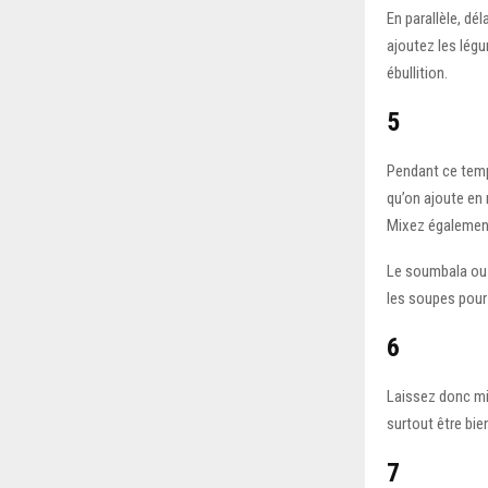
En parallèle, dé
ajoutez les lég
ébullition.
5
Pendant ce temp
qu’on ajoute en m
Mixez également
Le soumbala ou 
les soupes pour 
6
Laissez donc mij
surtout être bie
7