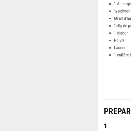
1 Aubergi
½ poivron
60 ml d’hu
150g de p
1 oignon
Poivre
Laurier
1 cuillèr
PREPAR
1