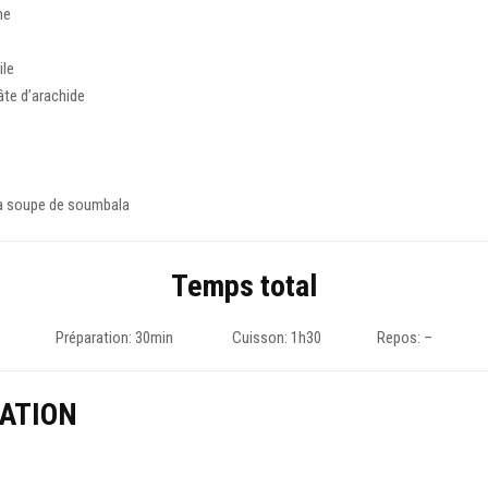
ne
ile
âte d’arachide
e à soupe de soumbala
Temps total
Préparation: 30min Cuisson: 1h30 Repos: –
ATION