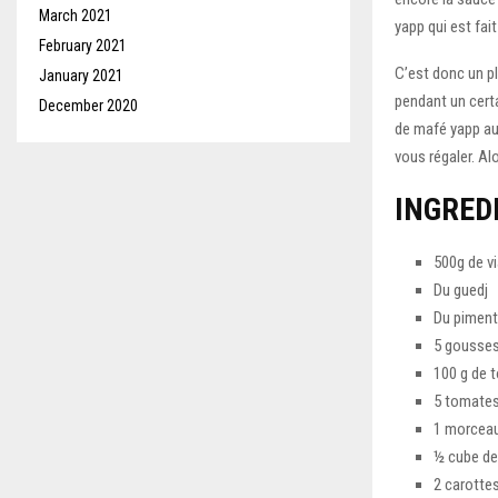
March 2021
yapp qui est fai
February 2021
C’est donc un pl
January 2021
pendant un certa
December 2020
de mafé yapp au
vous régaler. Al
INGRED
500g de v
Du guedj
Du piment
5 gousses 
100 g de 
5 tomates
1 morcea
½ cube de
2 carotte