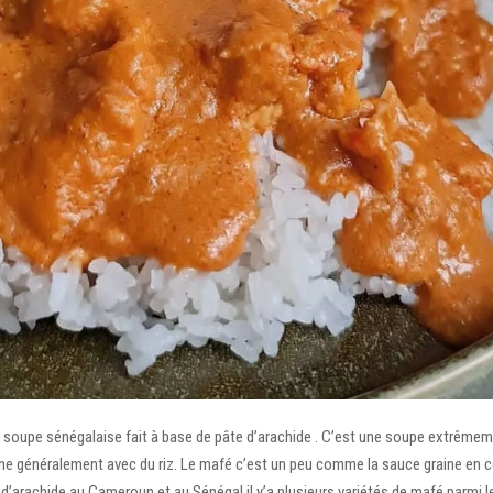
 soupe sénégalaise fait à base de pâte d’arachide . C’est une soupe extrêmem
e généralement avec du riz. Le mafé c’est un peu comme la sauce graine en co
d’arachide au Cameroun et au Sénégal il y’a plusieurs variétés de mafé parmi 