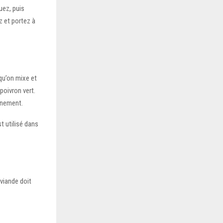
uez, puis
z et portez à
qu’on mixe et
 poivron vert.
nnement.
t utilisé dans
viande doit