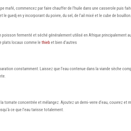
upe mafé, commencez par faire chauffer de l’huile dans une casserole puis faite
t le guedj en y incorporant du poivre, du sel, de l’ail mixé et le cube de bouillo
un poisson fermenté et séché généralement utilisé en Afrique principalement a
 de plats locaux comme le
thieb
et bien d’autres
paration constamment. Laissez que l’eau contenue dans la viande sèche com
nte.
 la tomate concentrée et mélangez. Ajoutez un demi-verre d’eau, couvrez et 
qu’à ce que l’eau tarisse totalement.