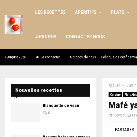
LES RECETTES
APÉRITIFS
PLATS
A PROPOS
CONTACTEZ NOUS
7 August 2026
Se connecter
A propos de nous
Politique de confidentia
Accueil
Cuisin
Nouvelles recettes
Cuisine
Plats Afri
Mafé y
Blanquette de veau
0
Par
Dorico
14 
PARTAGER