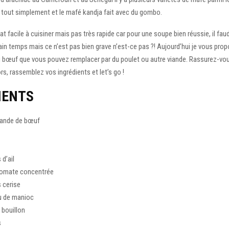
t tout simplement et le mafé kandja fait avec du gombo.
at facile à cuisiner mais pas très rapide car pour une soupe bien réussie, il faud
in temps mais ce n’est pas bien grave n’est-ce pas ?! Aujourd’hui je vous prop
 bœuf que vous pouvez remplacer par du poulet ou autre viande. Rassurez-vou
ors, rassemblez vos ingrédients et let’s go !
IENTS
iande de bœuf
d’ail
tomate concentrée
 cerise
u de manioc
 bouillon
s