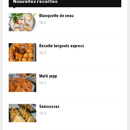
Nouvelles recettes
Blanquette de veau
0
Recette beignets express
0
Mafé yapp
0
Samoussas
0