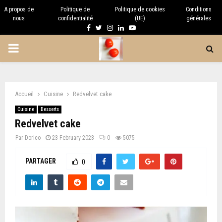
A propos de
Politique de
Politique de cookies
Conditions
nous
confidentialité
(UE)
générales
Facebook
Twitter
Instagram
Linkedin
Youtube
PRIMARY
MENU
Accueil
Cuisine
Redvelvet cake
Cuisine
Desserts
Redvelvet cake
Par
Dorico
23 February 2023
0
5075
PARTAGER
0