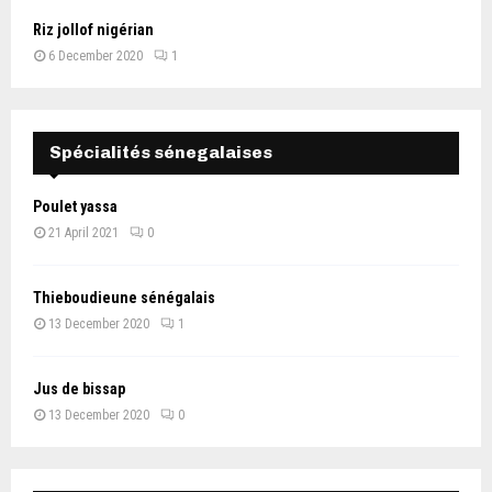
Riz jollof nigérian
6 December 2020
1
Spécialités sénegalaises
Poulet yassa
21 April 2021
0
Thieboudieune sénégalais
13 December 2020
1
Jus de bissap
13 December 2020
0