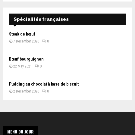
Spécialités françaises
Steak de bœuf
7 December 2020
0
Bœuf bourguignon
22 May 2021
0
Pudding au chocolat à base de biscuit
2 December 2020
0
MENU DU JOUR