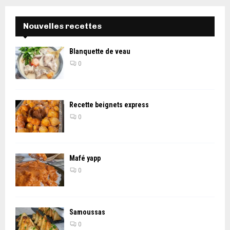
Nouvelles recettes
Blanquette de veau
0
Recette beignets express
0
Mafé yapp
0
Samoussas
0