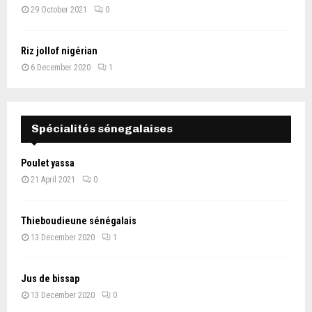
29 October 2021
0
Riz jollof nigérian
6 December 2020
1
Spécialités sénegalaises
Poulet yassa
21 April 2021
0
Thieboudieune sénégalais
13 December 2020
1
Jus de bissap
13 December 2020
0