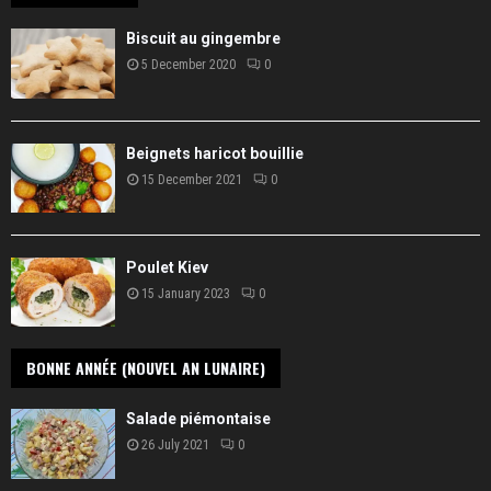
Biscuit au gingembre
5 December 2020
0
Beignets haricot bouillie
15 December 2021
0
Poulet Kiev
15 January 2023
0
BONNE ANNÉE (NOUVEL AN LUNAIRE)
Salade piémontaise
26 July 2021
0