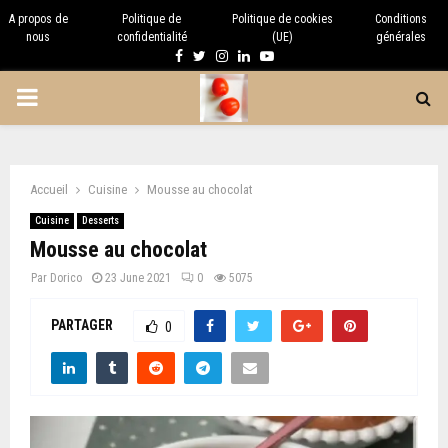
A propos de
Politique de
Politique de cookies
Conditions
nous
confidentialité
(UE)
générales
Facebook
Twitter
Instagram
Linkedin
Youtube
PRIMARY
MENU
Accueil
Cuisine
Mousse au chocolat
Cuisine
Desserts
Mousse au chocolat
Par
Dorico
23 June 2021
0
5075
PARTAGER
0