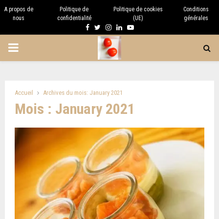
A propos de
Politique de
Politique de cookies
Conditions
nous
confidentialité
(UE)
générales
Facebook
Twitter
Instagram
Linkedin
Youtube
PRIMARY
MENU
Accueil
Archives du mois: January 2021
Mois : January 2021