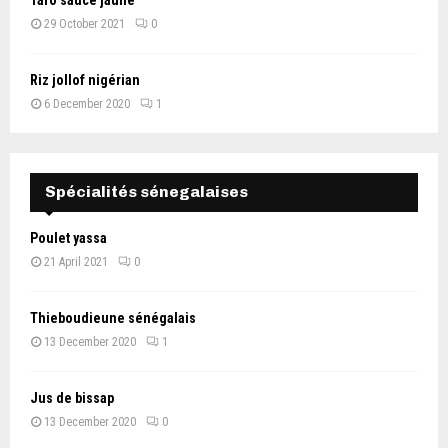
29 October 2021
0
Riz jollof nigérian
6 December 2020
1
Spécialités sénegalaises
Poulet yassa
21 April 2021
0
Thieboudieune sénégalais
13 December 2020
1
Jus de bissap
13 December 2020
0