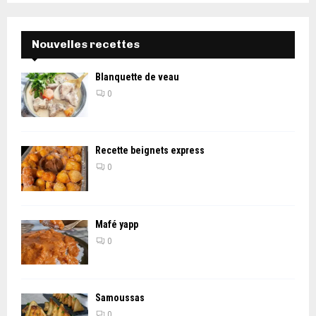
Nouvelles recettes
Blanquette de veau
0
Recette beignets express
0
Mafé yapp
0
Samoussas
0