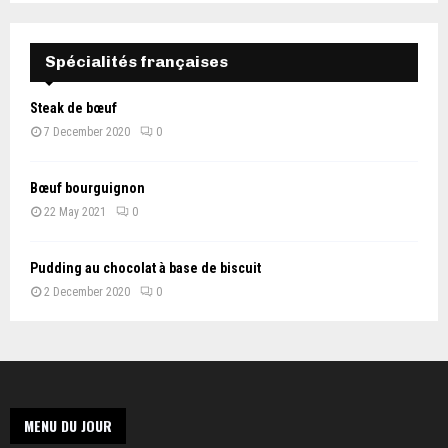
Spécialités françaises
Steak de bœuf
7 December 2020
0
Bœuf bourguignon
22 May 2021
0
Pudding au chocolat à base de biscuit
2 December 2020
0
MENU DU JOUR