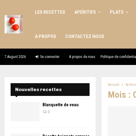
LES RECETTES
APÉRITIFS
PLATS
A PROPOS
CONTACTEZ NOUS
7 August 2026
Se connecter
A propos de nous
Politique de confidentia
Accueil
Archiv
Nouvelles recettes
Mois : 
Blanquette de veau
0