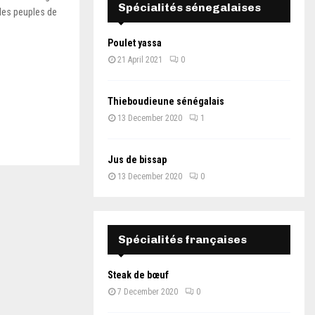
Spécialités sénegalaises
les peuples de
Poulet yassa
21 April 2021
0
Thieboudieune sénégalais
13 December 2020
1
Jus de bissap
13 December 2020
0
Spécialités françaises
Steak de bœuf
7 December 2020
0