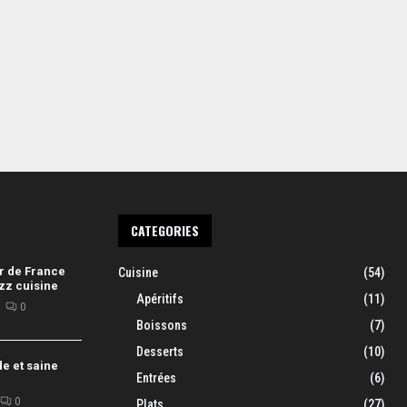
CATEGORIES
r de France
Cuisine
(54)
zz cuisine
Apéritifs
(11)
0
Boissons
(7)
Desserts
(10)
de et saine
Entrées
(6)
0
Plats
(27)