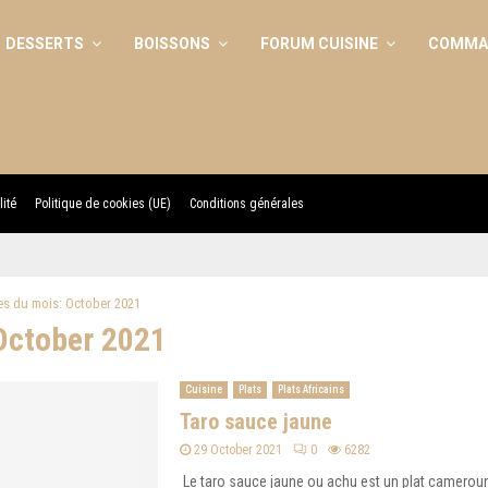
DESSERTS
BOISSONS
FORUM CUISINE
COMMAN
lité
Politique de cookies (UE)
Conditions générales
es du mois: October 2021
October 2021
Cuisine
Plats
Plats Africains
Taro sauce jaune
29 October 2021
0
6282
Le taro sauce jaune ou achu est un plat cameroun