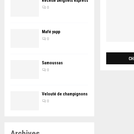
Recette beignets express
0
Mafé yapp
0
CH
Samoussas
0
Velouté de champignons
0
Archives