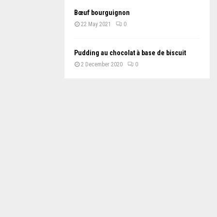
Bœuf bourguignon
22 May 2021
0
Pudding au chocolat à base de biscuit
2 December 2020
0