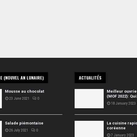
E (NOUVEL AN LUNAIRE)
ACTUALITÉS
Mousse au chocolat
Meilleur ouvrie
(MOF 2022): Qui
23 June 2021
0
18 January 2023
Salade piémontaise
La cuisine rapi
coréenne
26 July 2021
0
7 January 2023