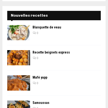
Nouvelles recettes
Blanquette de veau
0
Recette beignets express
0
Mafé yapp
0
Samoussas