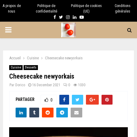
A propos de
Politique de
Politique de cookies
Conditions
nous
confidentialité
(UE)
générales
Facebook
Twitter
Instagram
Linkedin
Youtube
PRIMARY
MENU
Accueil
Cuisine
Cheesecake newyorkais
Cuisine
Desserts
Cheesecake newyorkais
Par
Dorico
16 December 2021
0
1030
PARTAGER
0