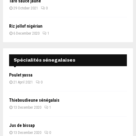
Taro sauce jaune
29 October 2021
0
Riz jollof nigérian
6 December 2020
1
Spécialités sénegalaises
Poulet yassa
21 April 2021
0
Thieboudieune sénégalais
13 December 2020
1
Jus de bissap
13 December 2020
0