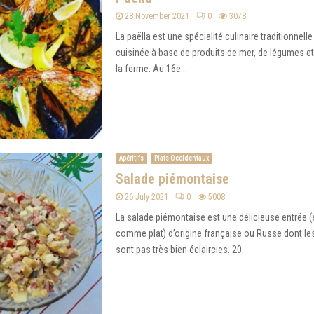
28 November 2021
0
3078
La paëlla est une spécialité culinaire traditionnel
cuisinée à base de produits de mer, de légumes et
la ferme. Au 16e...
Apéritifs
Plats Occidentaux
Salade piémontaise
26 July 2021
0
5008
La salade piémontaise est une délicieuse entrée (
comme plat) d’origine française ou Russe dont les
sont pas très bien éclaircies. 20...