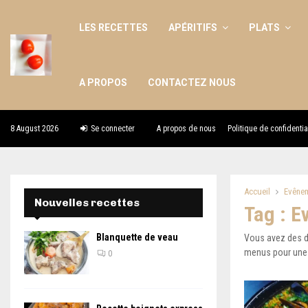
LES RECETTES
APÉRITIFS
PLATS
A PROPOS
CONTACTEZ NOUS
8 August 2026
Se connecter
A propos de nous
Politique de confidentia
Accueil
Evêne
Nouvelles recettes
Tag : E
Blanquette de veau
Vous avez des d
menus pour une 
0