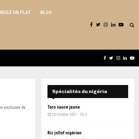
DEZ UN PLAT
BLOG
Facebook
Twitter
Instagram
Linked
Yo
Spécialités du nigéria
Taro sauce jaune
on exclusive de
29 October 2021
0
Riz jollof nigérian