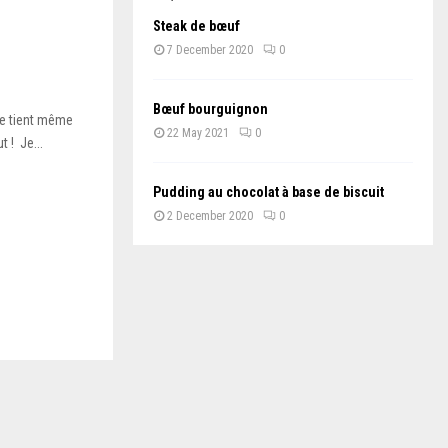
Steak de bœuf
7 December 2020
0
Bœuf bourguignon
e tient même
22 May 2021
0
 ! Je...
Pudding au chocolat à base de biscuit
2 December 2020
0