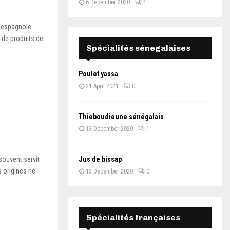
6 December 2020
1
le espagnole
 de produits de
Spécialités sénegalaises
Poulet yassa
21 April 2021
0
Thieboudieune sénégalais
13 December 2020
1
souvent servit
Jus de bissap
 origines ne
13 December 2020
0
Spécialités françaises