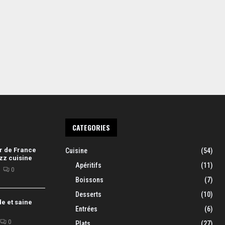
CATEGORIES
r de France
Cuisine
(54)
zz cuisine
Apéritifs
(11)
0
Boissons
(7)
Desserts
(10)
de et saine
Entrées
(6)
0
Plats
(27)