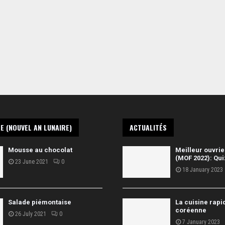
E (NOUVEL AN LUNAIRE)
ACTUALITÉS
Mousse au chocolat
Meilleur ouvrie
(MOF 2022): Qui
23 June 2021
0
18 January 2023
Salade piémontaise
La cuisine rapi
coréenne
26 July 2021
0
7 January 2023