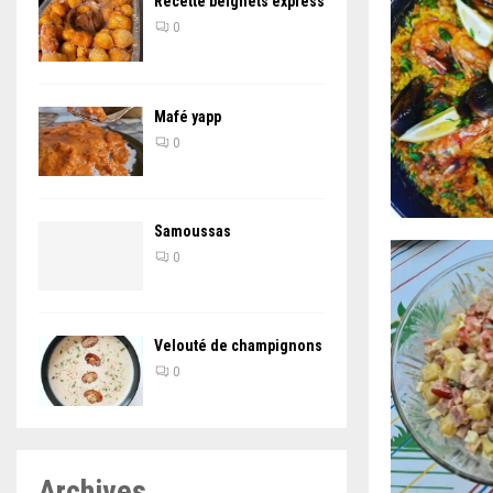
Recette beignets express
0
Mafé yapp
0
Samoussas
0
Velouté de champignons
0
Archives