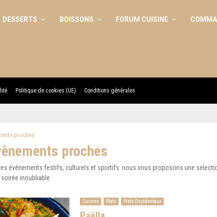
DESSERTS
BOISSONS
FORUM CUISINE
COMMAN
lité
Politique de cookies (UE)
Conditions générales
ments proches
vênements proches
es évênements festifs, culturels et sportifs. nous vous proposons une selecti
soirée inoubliable
Cuisine
Plats
Plats Occidentaux
Paëlla