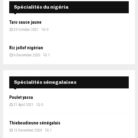
Spécialités du nigéria
Taro sauce jaune
29 October 2021
0
Riz jollof nigérian
6 December 2020
1
Spécialités sénegalaises
Poulet yassa
21 April 2021
0
Thieboudieune sénégalais
13 December 2020
1