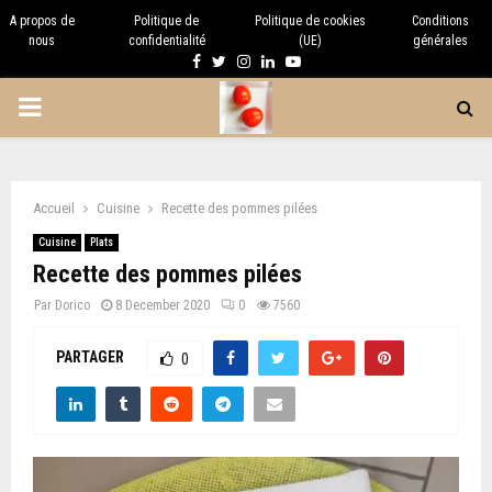
A propos de
Politique de
Politique de cookies
Conditions
nous
confidentialité
(UE)
générales
Facebook
Twitter
Instagram
Linkedin
Youtube
PRIMARY
MENU
Accueil
Cuisine
Recette des pommes pilées
Cuisine
Plats
Recette des pommes pilées
Par
Dorico
8 December 2020
0
7560
PARTAGER
0