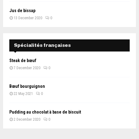
Jus de bissap
13 December 2020
0
Spécialités françaises
Steak de bœuf
7 December 2020
0
Bœuf bourguignon
22 May 2021
0
Pudding au chocolat à base de biscuit
2 December 2020
0